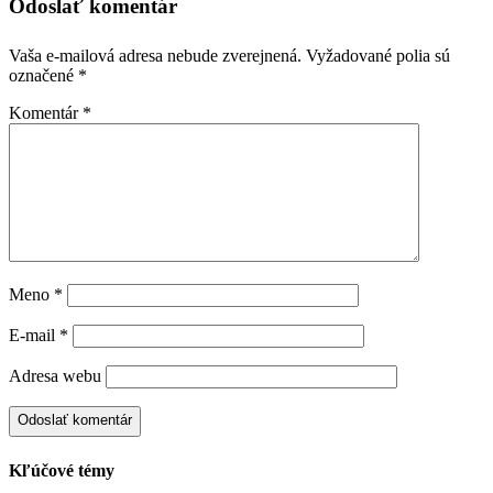
Odoslať komentár
Vaša e-mailová adresa nebude zverejnená.
Vyžadované polia sú
označené
*
Komentár
*
Meno
*
E-mail
*
Adresa webu
Kľúčové témy