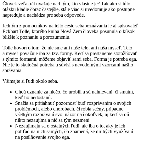
Človek veľakrát uvažuje nad tým, kto vlastne je? Tak ako si túto
otázku kladie čoraz častejšie, stále viac si uvedomuje ako postupne
napreduje a nachádza pre seba odpovede.
Jedným z pomocníkov na tejto ceste sebapoznávania je aj spisovateľ
Eckhart Tolle, ktorého kniha Nová Zem človeka posunula o kúsok
bližšie k poznaniu a porozumeniu.
Tolle hovorí o tom, že nie sme ani naše telo, ani naša myseľ. Telo
a myseľ považuje iba za tzv. formy. Keď sa prestaneme stotožňovať
s týmito formami, môžeme objaviť sami seba. Forma je potreba ega.
Nie je to skutočná potreba a súvisí s nevedomými vzorcami nášho
správania.
Všímajte si ľudí okolo seba.
Chcú uznanie za niečo, čo urobili a sú nahnevaní, či smutní,
keď ho nedostanú.
Snažia sa pritiahnuť pozornosť buď rozprávaním o svojich
problémoch, alebo chorobách, či robia scény, prípadne
všetkým rozprávajú svoj názor na čokoľvek, aj keď sa oň
nikto nezaujíma a nič sa tým nezmení.
Nezaujímajú sa o ostatných ľudí, ale iba o to, aký je ich
pohľad na nich samých, čo znamená, že druhých využívajú
na posilňovanie svojho ega.