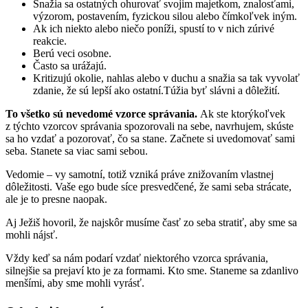
Snažia sa ostatných ohurovať svojim majetkom, znalosťami,
výzorom, postavením, fyzickou silou alebo čímkoľvek iným.
Ak ich niekto alebo niečo poníži, spustí to v nich zúrivé
reakcie.
Berú veci osobne.
Často sa urážajú.
Kritizujú okolie, nahlas alebo v duchu a snažia sa tak vyvolať
zdanie, že sú lepší ako ostatní.Túžia byť slávni a dôležití.
To všetko sú nevedomé vzorce správania.
Ak ste ktorýkoľvek
z týchto vzorcov správania spozorovali na sebe, navrhujem, skúste
sa ho vzdať a pozorovať, čo sa stane. Začnete si uvedomovať sami
seba. Stanete sa viac sami sebou.
Vedomie – vy samotní, totiž vzniká práve znižovaním vlastnej
dôležitosti. Vaše ego bude síce presvedčené, že sami seba strácate,
ale je to presne naopak.
Aj Ježiš hovoril, že najskôr musíme časť zo seba stratiť, aby sme sa
mohli nájsť.
Vždy keď sa nám podarí vzdať niektorého vzorca správania,
silnejšie sa prejaví kto je za formami. Kto sme. Staneme sa zdanlivo
menšími, aby sme mohli vyrásť.