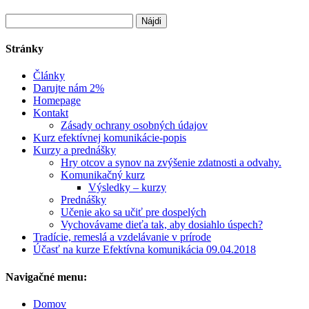
Hľadať:
Stránky
Články
Darujte nám 2%
Homepage
Kontakt
Zásady ochrany osobných údajov
Kurz efektívnej komunikácie-popis
Kurzy a prednášky
Hry otcov a synov na zvýšenie zdatnosti a odvahy.
Komunikačný kurz
Výsledky – kurzy
Prednášky
Učenie ako sa učiť pre dospelých
Vychovávame dieťa tak, aby dosiahlo úspech?
Tradície, remeslá a vzdelávanie v prírode
Účasť na kurze Efektívna komunikácia 09.04.2018
Navigačné menu:
Domov