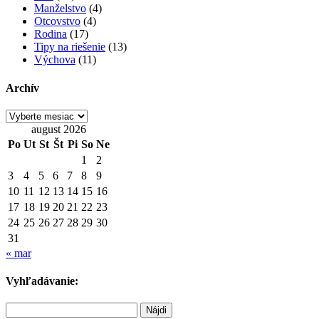
Manželstvo
(4)
Otcovstvo
(4)
Rodina
(17)
Tipy na riešenie
(13)
Výchova
(11)
Archív
Archív
august 2026
Po
Ut
St
Št
Pi
So
Ne
1
2
3
4
5
6
7
8
9
10
11
12
13
14
15
16
17
18
19
20
21
22
23
24
25
26
27
28
29
30
31
« mar
Vyhľadávanie:
Hľadať: