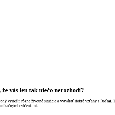
 že vás len tak niečo nerozhodí?
ný vyriešiť rôzne životné situácie a vytvárať dobré vzťahy s ľuďmi. T
omunikačnými cvičeniami.