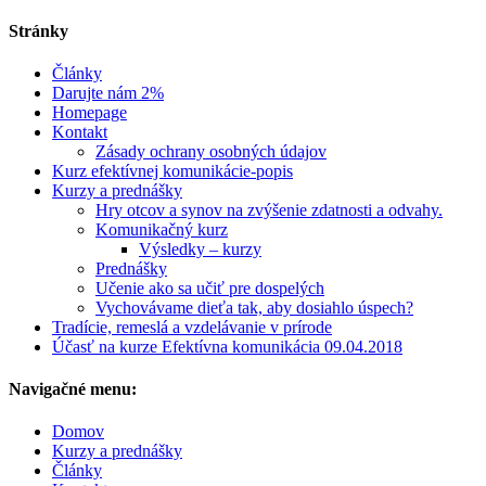
Stránky
Články
Darujte nám 2%
Homepage
Kontakt
Zásady ochrany osobných údajov
Kurz efektívnej komunikácie-popis
Kurzy a prednášky
Hry otcov a synov na zvýšenie zdatnosti a odvahy.
Komunikačný kurz
Výsledky – kurzy
Prednášky
Učenie ako sa učiť pre dospelých
Vychovávame dieťa tak, aby dosiahlo úspech?
Tradície, remeslá a vzdelávanie v prírode
Účasť na kurze Efektívna komunikácia 09.04.2018
Navigačné menu:
Domov
Kurzy a prednášky
Články