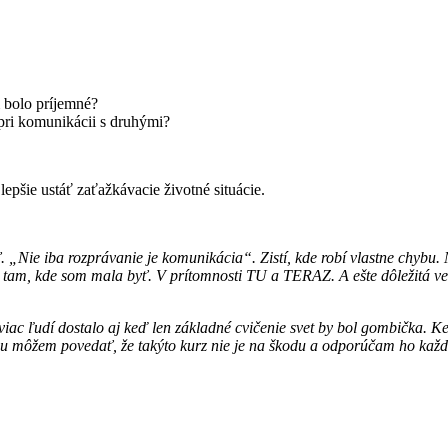
 bolo príjemné?
 pri komunikácii s druhými?
epšie ustáť zaťažkávacie životné situácie.
 „Nie iba rozprávanie je komunikácia“. Zistí, kde robí vlastne chybu. Mô
 kde som mala byť. V prítomnosti TU a TERAZ. A ešte dôležitá vec-
ac ľudí dostalo aj keď len základné cvičenie svet by bol gombička. Ke
tou môžem povedať, že takýto kurz nie je na škodu a odporúčam ho ka