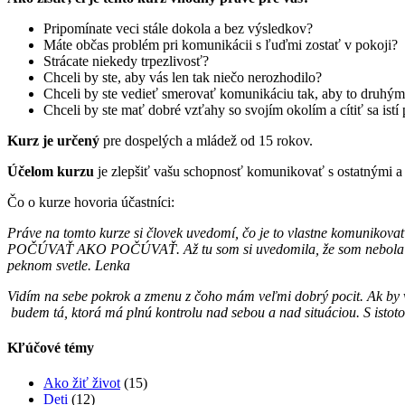
Pripomínate veci stále dokola a bez výsledkov?
Máte občas problém pri komunikácii s ľuďmi zostať v pokoji?
Strácate niekedy trpezlivosť?
Chceli by ste, aby vás len tak niečo nerozhodilo?
Chceli by ste vedieť smerovať komunikáciu tak, aby to druhým
Chceli by ste mať dobré vzťahy so svojím okolím a cítiť sa istí
Kurz je určený
pre dospelých a mládež od 15 rokov.
Účelom kurzu
je zlepšiť vašu schopnosť komunikovať s ostatnými a l
Čo o kurze hovoria účastníci:
Práve na tomto kurze si človek uvedomí, čo je to vlastne komunikovať.
POČÚVAŤ AKO POČÚVAŤ. Až tu som si uvedomila, že som nebola tam,
peknom sv
etle. Lenka
Vidím na sebe pokrok a zmenu z čoho mám veľmi dobrý pocit. Ak by vi
budem tá, ktorá má plnú kontrolu nad sebou a nad situáciou. S isto
Kľúčové témy
Ako žiť život
(15)
Deti
(12)