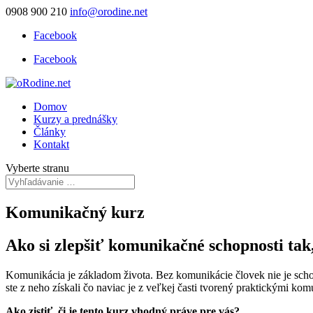
0908 900 210
info@orodine.net
Facebook
Facebook
Domov
Kurzy a prednášky
Články
Kontakt
Vyberte stranu
Komunikačný kurz
Ako si zlepšiť komunikačné schopnosti tak,
Komunikácia je základom života. Bez komunikácie človek nie je schop
ste z neho získali čo naviac je z veľkej časti tvorený praktickými k
Ako zistiť, či je tento kurz vhodný práve pre vás?