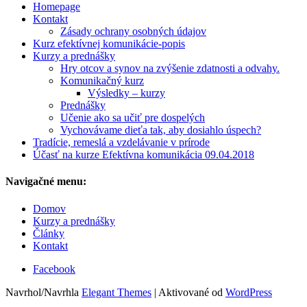
Homepage
Kontakt
Zásady ochrany osobných údajov
Kurz efektívnej komunikácie-popis
Kurzy a prednášky
Hry otcov a synov na zvýšenie zdatnosti a odvahy.
Komunikačný kurz
Výsledky – kurzy
Prednášky
Učenie ako sa učiť pre dospelých
Vychovávame dieťa tak, aby dosiahlo úspech?
Tradície, remeslá a vzdelávanie v prírode
Účasť na kurze Efektívna komunikácia 09.04.2018
Navigačné menu:
Domov
Kurzy a prednášky
Články
Kontakt
Facebook
Navrhol/Navrhla
Elegant Themes
| Aktivované od
WordPress