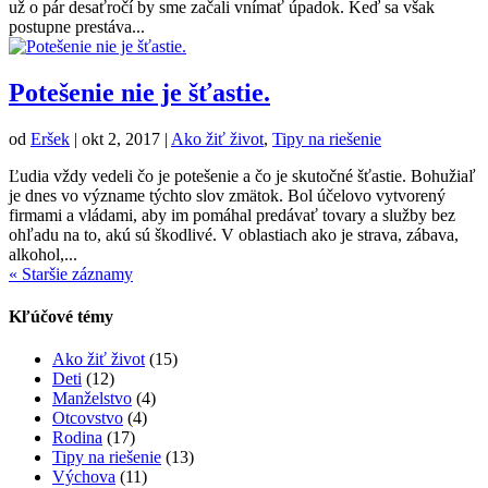
už o pár desaťročí by sme začali vnímať úpadok. Keď sa však
postupne prestáva...
Potešenie nie je šťastie.
od
Eršek
|
okt 2, 2017
|
Ako žiť život
,
Tipy na riešenie
Ľudia vždy vedeli čo je potešenie a čo je skutočné šťastie. Bohužiaľ
je dnes vo význame týchto slov zmätok. Bol účelovo vytvorený
firmami a vládami, aby im pomáhal predávať tovary a služby bez
ohľadu na to, akú sú škodlivé. V oblastiach ako je strava, zábava,
alkohol,...
« Staršie záznamy
Kľúčové témy
Ako žiť život
(15)
Deti
(12)
Manželstvo
(4)
Otcovstvo
(4)
Rodina
(17)
Tipy na riešenie
(13)
Výchova
(11)