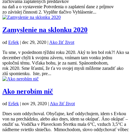
zúčtovania zaplatených preddavkov
na daň a o vystavenie Potvrdenia o zaplatení dane z príjmov
zo závislej činnosti 2. Vyplňte tlačivo Vyhlásenie...
Zamyslenie na sklonku 2020
od
Eršek
|
dec 29, 2020
|
Ako žiť život
Tu sme, v poslednom týždni roku 2020. Aký to len bol rok?! Ako sa
december chýli k svojmu záveru, vnímam tam vonku jednu
spoločnú tému. Vďaka bohu, je za nami. Spánombohom,
rok 2020. Sme šťastní, že ťa vo svojej mysli môžeme zaradiť ako
zlú spomienku. Iste, pre...
Ako nerobím nič
od
Eršek
|
nov 29, 2020
|
Ako žiť život
Dnes som oddychoval. Obyčajne, keď oddychujem, idem s Evkou
von na prechádzku, alebo ako dnes, idem sa okúpať. Áno okúpať –
otužiť sa. Vodička v Plaveckom Štvrtku mala 6°C, vzduch 3,5°C a
nádherne svietilo slniečko. Mimochodom, slovo oddychovať vôbec