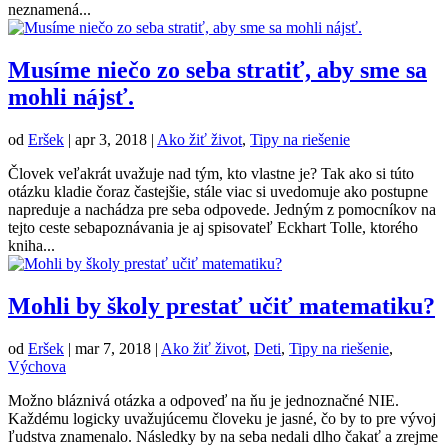
neznamená...
Musíme niečo zo seba stratiť, aby sme sa
mohli nájsť.
od
Eršek
|
apr 3, 2018
|
Ako žiť život
,
Tipy na riešenie
Človek veľakrát uvažuje nad tým, kto vlastne je? Tak ako si túto
otázku kladie čoraz častejšie, stále viac si uvedomuje ako postupne
napreduje a nachádza pre seba odpovede. Jedným z pomocníkov na
tejto ceste sebapoznávania je aj spisovateľ Eckhart Tolle, ktorého
kniha...
Mohli by školy prestať učiť matematiku?
od
Eršek
|
mar 7, 2018
|
Ako žiť život
,
Deti
,
Tipy na riešenie
,
Výchova
Možno bláznivá otázka a odpoveď na ňu je jednoznačné NIE.
Každému logicky uvažujúcemu človeku je jasné, čo by to pre vývoj
ľudstva znamenalo. Následky by na seba nedali dlho čakať a zrejme