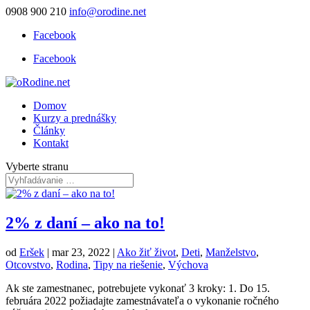
0908 900 210
info@orodine.net
Facebook
Facebook
Domov
Kurzy a prednášky
Články
Kontakt
Vyberte stranu
2% z daní – ako na to!
od
Eršek
|
mar 23, 2022
|
Ako žiť život
,
Deti
,
Manželstvo
,
Otcovstvo
,
Rodina
,
Tipy na riešenie
,
Výchova
Ak ste zamestnanec, potrebujete vykonať 3 kroky: 1. Do 15.
februára 2022 požiadajte zamestnávateľa o vykonanie ročného