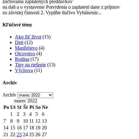
zúčtovania zaplatených preddavkov
na daň a o vystavenie Potvrdenia o zaplatení dane z príjmov
zo závislej činnosti 2. Vyplňte tlačivo Vyhlásenie...
Kľúčové témy
Ako žiť život
(15)
Deti
(12)
Manželstvo
(4)
Otcovstvo
(4)
Rodina
(17)
Tipy na riešenie
(13)
Výchova
(11)
Archív
Archív
marec 2022
Po
Ut
St
Št
Pi
So
Ne
1
2
3
4
5
6
7
8
9
10
11
12
13
14
15
16
17
18
19
20
21
22
23
24
25
26
27