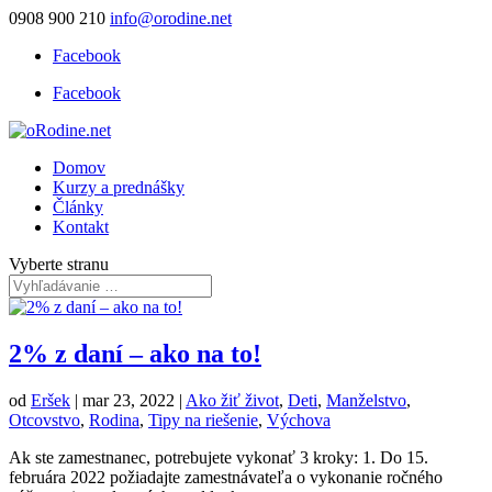
0908 900 210
info@orodine.net
Facebook
Facebook
Domov
Kurzy a prednášky
Články
Kontakt
Vyberte stranu
2% z daní – ako na to!
od
Eršek
|
mar 23, 2022
|
Ako žiť život
,
Deti
,
Manželstvo
,
Otcovstvo
,
Rodina
,
Tipy na riešenie
,
Výchova
Ak ste zamestnanec, potrebujete vykonať 3 kroky: 1. Do 15.
februára 2022 požiadajte zamestnávateľa o vykonanie ročného