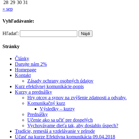
28
29
30
31
« sep
Vyhľadávanie:
Hľadať:
Stránky
Články
Darujte nám 2%
Homepage
Kontakt
Zásady ochrany osobných údajov
Kurz efektívnej komunikácie-popis
Kurzy a prednášky
Hry otcov a synov na zvýšenie zdatnosti a odvahy.
Komunikačný kurz
Výsledky – kurzy
Prednášky
Učenie ako sa učiť pre dospelých
Vychovávame dieťa tak, aby dosiahlo úspech?
Tradície, remeslá a vzdelávanie v prírode
Účasť na kurze Efektívna komunikácia 09.04.2018