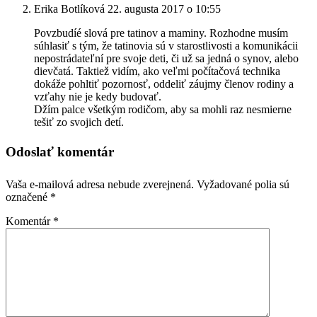
Erika Botlíková
22. augusta 2017 o 10:55
Povzbudíé slová pre tatinov a maminy. Rozhodne musím
súhlasiť s tým, že tatinovia sú v starostlivosti a komunikácii
nepostrádateľní pre svoje deti, či už sa jedná o synov, alebo
dievčatá. Taktiež vidím, ako veľmi počítačová technika
dokáže pohltiť pozornosť, oddeliť záujmy členov rodiny a
vzťahy nie je kedy budovať.
Džím palce všetkým rodičom, aby sa mohli raz nesmierne
tešiť zo svojich detí.
Odoslať komentár
Vaša e-mailová adresa nebude zverejnená.
Vyžadované polia sú
označené
*
Komentár
*