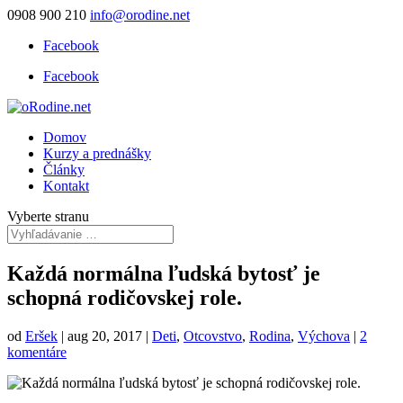
0908 900 210
info@orodine.net
Facebook
Facebook
Domov
Kurzy a prednášky
Články
Kontakt
Vyberte stranu
Každá normálna ľudská bytosť je
schopná rodičovskej role.
od
Eršek
|
aug 20, 2017
|
Deti
,
Otcovstvo
,
Rodina
,
Výchova
|
2
komentáre