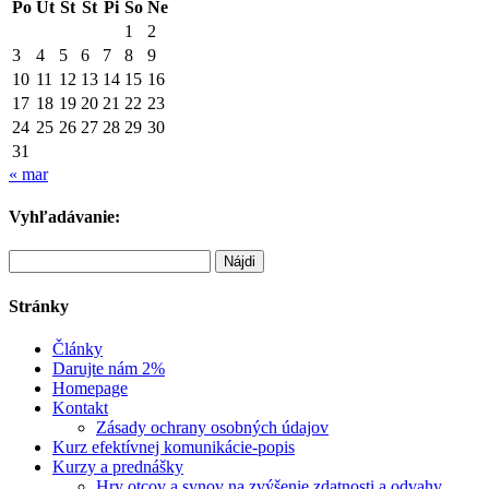
Po
Ut
St
Št
Pi
So
Ne
1
2
3
4
5
6
7
8
9
10
11
12
13
14
15
16
17
18
19
20
21
22
23
24
25
26
27
28
29
30
31
« mar
Vyhľadávanie:
Hľadať:
Stránky
Články
Darujte nám 2%
Homepage
Kontakt
Zásady ochrany osobných údajov
Kurz efektívnej komunikácie-popis
Kurzy a prednášky
Hry otcov a synov na zvýšenie zdatnosti a odvahy.