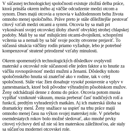
V súčasnej technologickej spoločnosti existuje zložitá delba práce,
ktorá prináša okrem iného aj väčšie odcudzenie medzi otcom a
synom. Dnes majú otcovia a synovia v každodennom behu života
omnoho menej spoločného. Práve preto je stále dôležitejšie pestovať
citový vzťah medzi otcami a synmi. Otcovia by sa mali pri
vykonávaní svojej otcovskej úlohy zbaviť obvyklej strohej chlapskej
podoby. Mali by sa stať milujúcimi otcami-dvojníkmi, schopnými
vcítenia sa a nemali by sa báť svoje pocity otvorene prejaviť. To
súčasná situácia väčšiny rodín priamo vyžaduje, lebo je potrebné
kompenzovať stratené prirodzené vzťahy minulosti.
Okrem spomenutých technologických dôsledkov ovplyvnil
materské a otcovské role súčasnosti ešte jeden faktor a to hnutie za
väčšiu rovnoprávnosť medzi mužmi a ženami. Dôsledky tohoto
spoločenského hnutia sú znateľné ako v rodine, tak v celej
spoločnosti. Stále viac žien dosahuje vysoké postavenie a vplyv v
zamestnaniach, ktoré boli pôvodne výhradným pôsobiskom mužov.
Ženy odchádzajú denne z domu do práce. Otcovia potom musia
vypĺňať vzniknuté vákuum, musia preberať časť tradičných rolí a
funkcií, predtým vyhradených matkám. Aj ich materská úloha sa
dramaticky mení. Ženy snažiace sa uspieť na trhu práce majú
omnoho menej času na výkon svojej materskej role. V priebebu
osemdesiatych rokov bolo možné sledovať, ako mnohé prvky
citovej výchovy detí už nie sú len materskou záležitosťou, ale staly
sa súčasťou modernej otcovskej role.