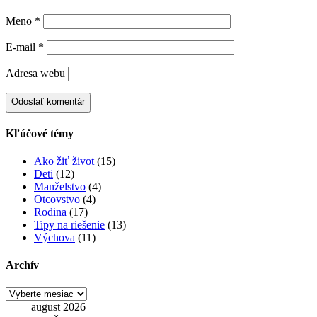
Meno
*
E-mail
*
Adresa webu
Kľúčové témy
Ako žiť život
(15)
Deti
(12)
Manželstvo
(4)
Otcovstvo
(4)
Rodina
(17)
Tipy na riešenie
(13)
Výchova
(11)
Archív
Archív
august 2026