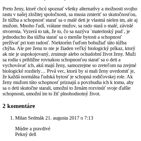
Preto ženy, ktoré chcú spoznať všetky alternatívy a možnosti svojho
rastu v našej zložitej spoločnosti, sa musia zmieriť so skutočnosťou,
že túžba a schopnosť starať sa o malé deti je vlastná nielen im, ale aj
mužom. Mnoho ľudí, vrátane mužov, sa rado stará o malé, závislé
stvorenia. Vyzerá to tak, že to, čo sa nazýva ¨materinský pud¨, je
jednoducho iba túžba starať sa o menšie bytosti a schopnosť
prežívať pri tom radosť. Niektorím ľuďom bohužiaľ táto túžba
chýba. Ale pre ženu to nie je žiaden veľký biologický príkaz, ktorý
ak nie je uspokojovaný, zruinuje alebo ochudobní život ženy. Muži
sa rodia s približne rovnakou schopnosťou starať sa o deti a
vychovávať ich, akú majú ženy, samozrejme so zreteľom na zrejmé
biologické rozdiely… Prvá vec, ktorú by si mali ženy uvedomiť je,
že každá normálna ľudská bytosť je schopná rodičovskej role. Ak
ženy mužom túto schopnosť priznajú a povzbudia ich k tomu, aby
sa o deti skutočne starali, umožní to ženám rozvinúť svoje ďalšie
schopnosti, umožní im to žiť plnohodnotný život.
2 komentáre
Milan Sedmák
21. augusta 2017 o 7:13
Múdre a pravdivé
Pekný deň