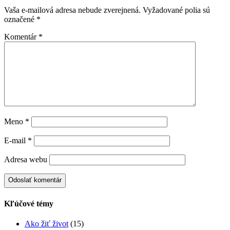
Vaša e-mailová adresa nebude zverejnená.
Vyžadované polia sú
označené
*
Komentár
*
Meno
*
E-mail
*
Adresa webu
Kľúčové témy
Ako žiť život
(15)