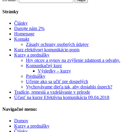
Stránky
Články
Darujte nám 2%
Homepage
Kontakt
Zásady ochrany osobných údajov
Kurz efektívnej komunikácie-popis
Kurzy a prednášky
Hry otcov a synov na zvýšenie zdatnosti a odvahy.
Komunikačný kurz
Výsledky – kurzy
Prednášky
Učenie ako sa učiť pre dospelých
Vychovávame dieťa tak, aby dosiahlo úspech?
Tradície, remeslá a vzdelávanie v prírode
Účasť na kurze Efektívna komunikácia 09.04.2018
Navigačné menu:
Domov
Kurzy a prednášky
Články