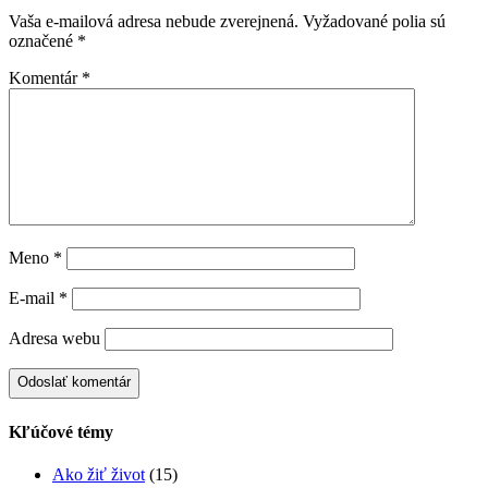
Vaša e-mailová adresa nebude zverejnená.
Vyžadované polia sú
označené
*
Komentár
*
Meno
*
E-mail
*
Adresa webu
Kľúčové témy
Ako žiť život
(15)