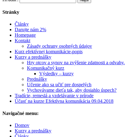
Stránky
Články
Darujte nám 2%
Homepage
Kontakt
Zásady ochrany osobných údajov
Kurz efektívnej komunikácie-popis
Kurzy a prednášky
Hry otcov a synov na zvýšenie zdatnosti a odvahy.
Komunikačný kurz
Výsledky – kurzy
Prednášky
Učenie ako sa učiť pre dospelých
Vychovávame dieťa tak, aby dosiahlo úspech?
Tradície, remeslá a vzdelávanie v prírode
Účasť na kurze Efektívna komunikácia 09.04.2018
Navigačné menu:
Domov
Kurzy a prednášky
Články