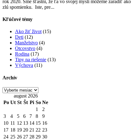
rok 2020. Sme šťastní, že ťa vo svojej mysli môžeme zaradiť ako
zlú spomienku. Iste, pre...
Kľúčové témy
Ako žiť život
(15)
Deti
(12)
Manželstvo
(4)
Otcovstvo
(4)
Rodina
(17)
Tipy na riešenie
(13)
Výchova
(11)
Archív
Archív
august 2026
Po
Ut
St
Št
Pi
So
Ne
1
2
3
4
5
6
7
8
9
10
11
12
13
14
15
16
17
18
19
20
21
22
23
24
25
26
27
28
29
30