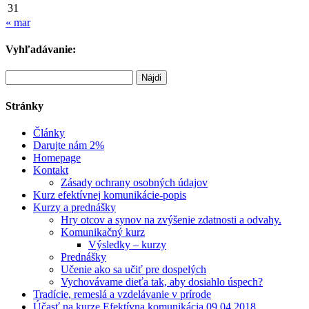
31
« mar
Vyhľadávanie:
Hľadať:
Stránky
Články
Darujte nám 2%
Homepage
Kontakt
Zásady ochrany osobných údajov
Kurz efektívnej komunikácie-popis
Kurzy a prednášky
Hry otcov a synov na zvýšenie zdatnosti a odvahy.
Komunikačný kurz
Výsledky – kurzy
Prednášky
Učenie ako sa učiť pre dospelých
Vychovávame dieťa tak, aby dosiahlo úspech?
Tradície, remeslá a vzdelávanie v prírode
Účasť na kurze Efektívna komunikácia 09.04.2018