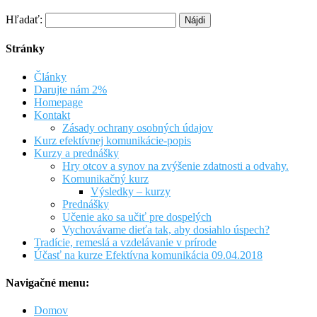
Hľadať:
Stránky
Články
Darujte nám 2%
Homepage
Kontakt
Zásady ochrany osobných údajov
Kurz efektívnej komunikácie-popis
Kurzy a prednášky
Hry otcov a synov na zvýšenie zdatnosti a odvahy.
Komunikačný kurz
Výsledky – kurzy
Prednášky
Učenie ako sa učiť pre dospelých
Vychovávame dieťa tak, aby dosiahlo úspech?
Tradície, remeslá a vzdelávanie v prírode
Účasť na kurze Efektívna komunikácia 09.04.2018
Navigačné menu:
Domov