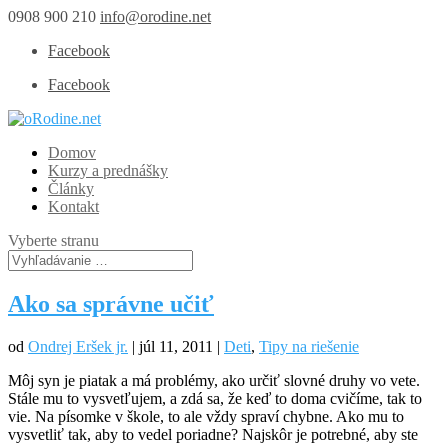
0908 900 210
info@orodine.net
Facebook
Facebook
Domov
Kurzy a prednášky
Články
Kontakt
Vyberte stranu
Ako sa správne učiť
od
Ondrej Eršek jr.
|
júl 11, 2011
|
Deti
,
Tipy na riešenie
Môj syn je piatak a má problémy, ako určiť slovné druhy vo vete.
Stále mu to vysvetľujem, a zdá sa, že keď to doma cvičíme, tak to
vie. Na písomke v škole, to ale vždy spraví chybne. Ako mu to
vysvetliť tak, aby to vedel poriadne? Najskôr je potrebné, aby ste