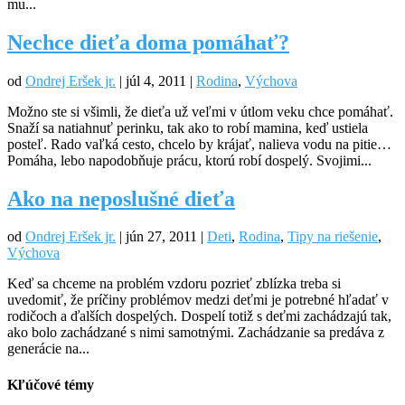
mu...
Nechce dieťa doma pomáhať?
od
Ondrej Eršek jr.
|
júl 4, 2011
|
Rodina
,
Výchova
Možno ste si všimli, že dieťa už veľmi v útlom veku chce pomáhať.
Snaží sa natiahnuť perinku, tak ako to robí mamina, keď ustiela
posteľ. Rado vaľká cesto, chcelo by krájať, nalieva vodu na pitie…
Pomáha, lebo napodobňuje prácu, ktorú robí dospelý. Svojimi...
Ako na neposlušné dieťa
od
Ondrej Eršek jr.
|
jún 27, 2011
|
Deti
,
Rodina
,
Tipy na riešenie
,
Výchova
Keď sa chceme na problém vzdoru pozrieť zblízka treba si
uvedomiť, že príčiny problémov medzi deťmi je potrebné hľadať v
rodičoch a ďalších dospelých. Dospelí totiž s deťmi zachádzajú tak,
ako bolo zachádzané s nimi samotnými. Zachádzanie sa predáva z
generácie na...
Kľúčové témy