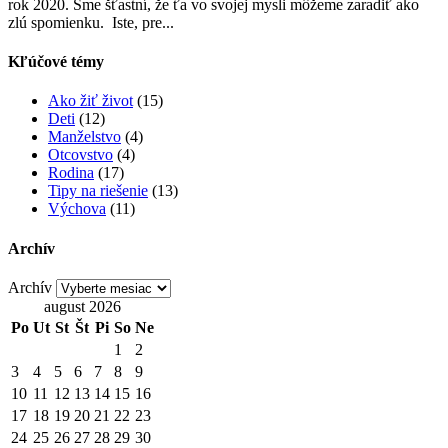
rok 2020. Sme šťastní, že ťa vo svojej mysli môžeme zaradiť ako
zlú spomienku. Iste, pre...
Kľúčové témy
Ako žiť život
(15)
Deti
(12)
Manželstvo
(4)
Otcovstvo
(4)
Rodina
(17)
Tipy na riešenie
(13)
Výchova
(11)
Archív
Archív
august 2026
Po
Ut
St
Št
Pi
So
Ne
1
2
3
4
5
6
7
8
9
10
11
12
13
14
15
16
17
18
19
20
21
22
23
24
25
26
27
28
29
30