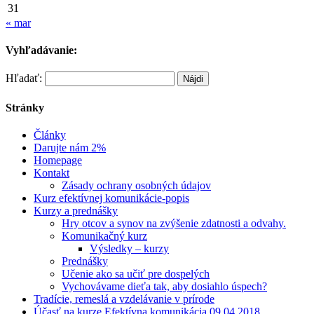
31
« mar
Vyhľadávanie:
Hľadať:
Stránky
Články
Darujte nám 2%
Homepage
Kontakt
Zásady ochrany osobných údajov
Kurz efektívnej komunikácie-popis
Kurzy a prednášky
Hry otcov a synov na zvýšenie zdatnosti a odvahy.
Komunikačný kurz
Výsledky – kurzy
Prednášky
Učenie ako sa učiť pre dospelých
Vychovávame dieťa tak, aby dosiahlo úspech?
Tradície, remeslá a vzdelávanie v prírode
Účasť na kurze Efektívna komunikácia 09.04.2018